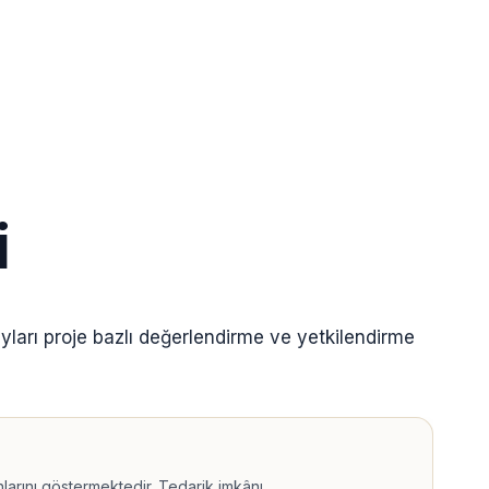
i
ayları proje bazlı değerlendirme ve yetkilendirme
arını göstermektedir. Tedarik imkânı,