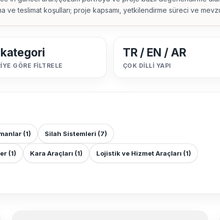
rma ve teslimat koşulları; proje kapsamı, yetkilendirme süreci ve mevzu
 kategori
TR / EN / AR
YE GÖRE FILTRELE
ÇOK DILLI YAPI
pmanlar
(1)
Silah Sistemleri
(7)
ler
(1)
Kara Araçları
(1)
Lojistik ve Hizmet Araçları
(1)