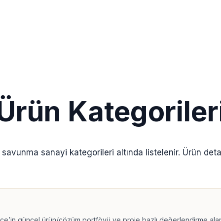
Ürün Kategoriler
ı savunma sanayi kategorileri altında listelenir. Ürün det
nce’in güncel ürün/çözüm portföyü ve proje bazlı değerlendirme alanl