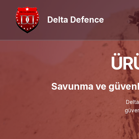
Skip
to
Delta Defence
content
ÜR
Savunma ve güvenli
Delta
güven